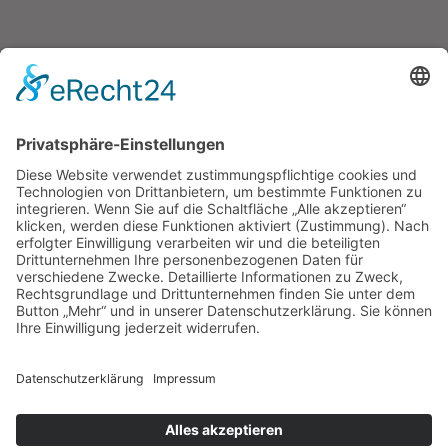
Solipsist
oder
Die Kommunikation in Blasen
erzeugt Ungeheuer
frei nach Francisco de Goyas „Der Schlaf
der Vernunft erzeugt Ungeheuer“ (Bild 43
der Los Caprichos)
(1993, 120 x 100 cm, (Mischtechnik auf
Sperrholz)